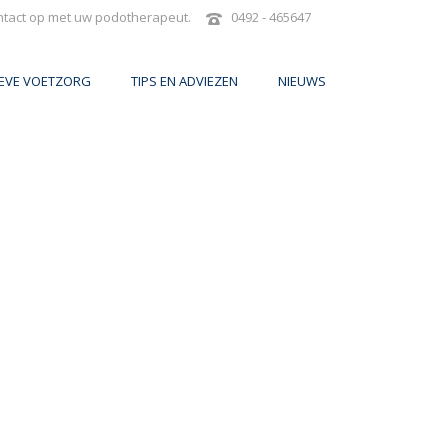
ntact op met uw podotherapeut.
0492 - 465647
IEVE VOETZORG
TIPS EN ADVIEZEN
NIEUWS