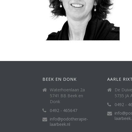
BEEK EN DONK
AARLE RIX
Waterhoenlaan 2a
De Duive
5741 BB Beek en
5735 JA A
Donk
0492 - 4
0492 - 465647
info@pod
laarbeek.
info@podotherapie-
laarbeek.nl