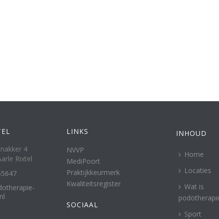
TEL
LINKS
INHOUD
nakker 4
NVVP
Home
arle Rixtel
MediPoort
Locaties
Praktijkkeurmerk
65647
Kwaliteitsregister
Wat is
otherapie-
nl
podotherapi
SOCIAAL
Sport