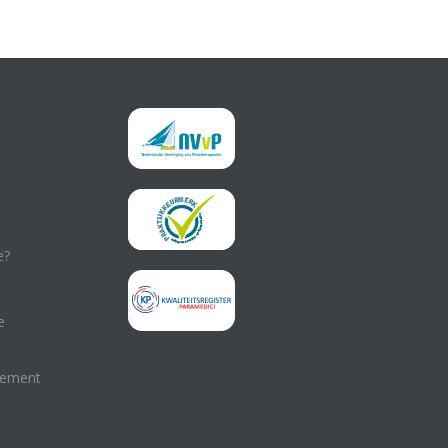
e?
e
lement