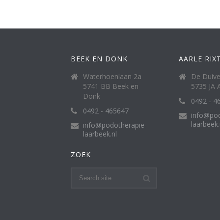
BEEK EN DONK
AARLE RIX
Waterhoenlaan 2a
De Duive
5741 BB Beek en
5735 JA A
Donk
0492 - 4
0492 - 465647
info@pod
laarbeek.
info@podotherapie-
laarbeek.nl
ZOEK