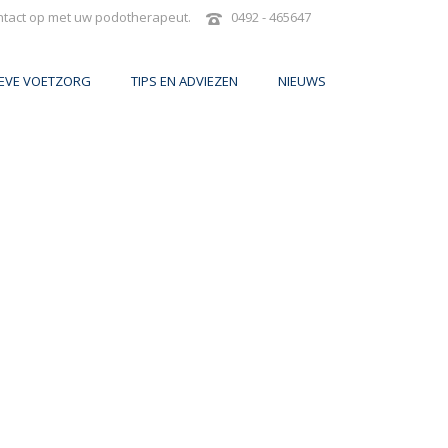
ntact op met uw podotherapeut.
0492 - 465647
IEVE VOETZORG
TIPS EN ADVIEZEN
NIEUWS