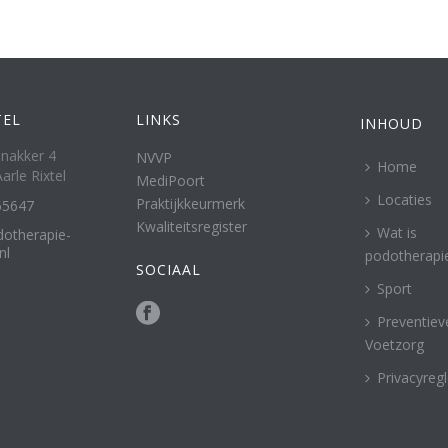
TEL
LINKS
INHOUD
nakker 4
NVVP
Home
arle Rixtel
MediPoort
Locaties
Praktijkkeurmerk
65647
Kwaliteitsregister
Wat is
otherapie-
nl
podotherapi
SOCIAAL
Sport
Preventiev
Voetzorg
Privacyreg