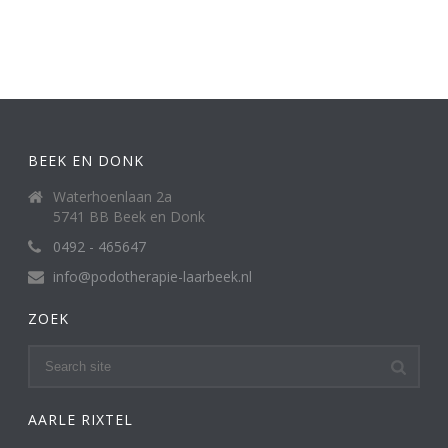
BEEK EN DONK
Waterhoenlaan 2a
5741 BB Beek en Donk
0492 - 465647
info@podotherapie-laarbeek.nl
ZOEK
AARLE RIXTEL