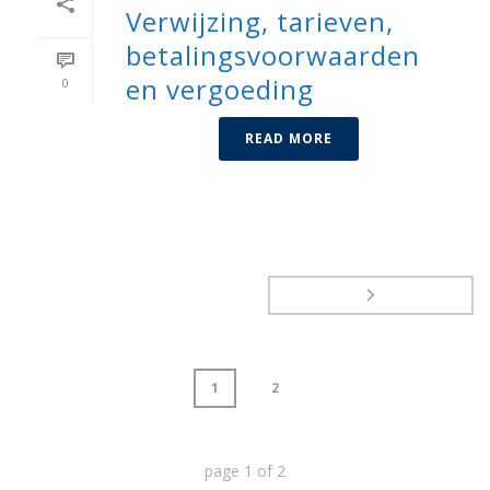
Verwijzing, tarieven,
betalingsvoorwaarden
en vergoeding
0
READ MORE
1
2
page
1
of
2