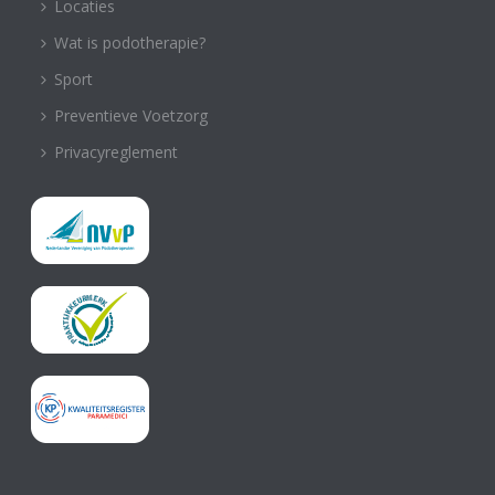
Locaties
Wat is podotherapie?
Sport
Preventieve Voetzorg
Privacyreglement