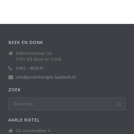
BEEK EN DONK
Waterhoenlaan 2a
5741 BB Beek en Donk
0492 - 465647
info@podotherapie-laarbeek.nl
ZOEK
AARLE RIXTEL
De Duivenakker 4