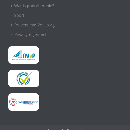
Wat is podotherapie?
Sport
Preventieve Voetzorg
Privacyreglement